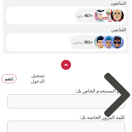
+467
المتابَعون
+467
تتابع
+901
المُتابعين
+901
متابعين
تسجيل
انضم
الدخول
اسم المستخدم الخاص بك:
كلمة المرور الخاصة بك: