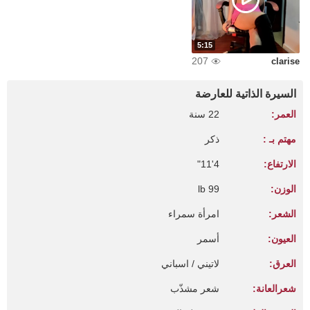
5:15
207
clarise
السيرة الذاتية للعارضة
العمر:
22 سنة
مهتم بـ :
ذكر
الارتفاع:
4'11"
الوزن:
99 lb
الشعر:
امرأة سمراء
العيون:
أسمر
العرق:
لاتيني / اسباني
شعرالعانة:
شعر مشذّب