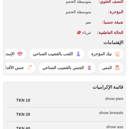
النصف العلوي:
متوسطة الحجم
المؤخرة:
متوسطة الحجم
شبقة جنسيا:
نعم
الحالة العاطفية:
عزباء
الإهتمامات
نيك المؤخرة
اللعب بالقضيب الصناعي
الإستمتاع
المص
الجنس بالقضيب الصناعي
جنس الأقدام
قائمة الإكراميات
show pies
10 TKN
show breasts
20 TKN
show ass
40 TKN