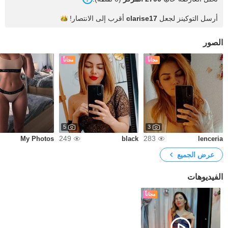
أرسل التوكينز لجعل
clarise17
أقرب إلى
الانتصار!
الصور
مجاناً
مجاناً
5
3
249
283
My Photos
black
lenceria
عرض الجميع
الفيديوهات
مجاناً