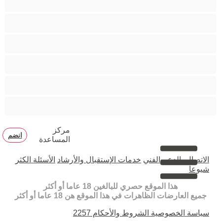
مفتولة العضلات
ممتلئات الجسم
ممثلة أفلام إباحية
ناضج
هنود
مركز
انضم
المساعدة
الاتصال بالدعم الفني
خدمات الإستقبال والأرشاد
الأسئلة الكثر
شيوعا
هذا الموقع حصري للبالغين 18 عاما أو أكثر
جميع العارضات الظاهرات في هذا الموقع هن 18 عاما أو أكثر
سياسة الخصوصية
الشروط والأحكام
2257